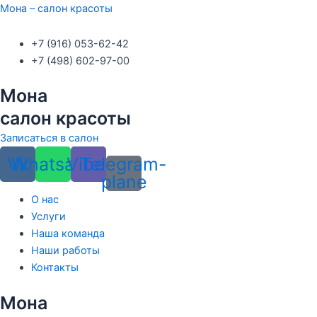
Перейти
Меню
Меню
Мона – салон красоты
к
содержимому
+7 (916) 053-62-42
+7 (498) 602-97-00
Мона
cалон красоты
Записаться в салон
Vk
Whatsapp
Viber
Telegram-
plane
О нас
Услуги
Наша команда
Наши работы
Контакты
Мона